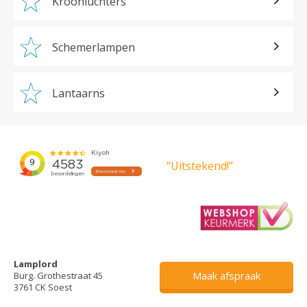
Kroonluchters
Schemerlampen
Lantaarns
“Uitstekend!”
Lamplord
Maak afspraak
Burg. Grothestraat 45
3761 CK Soest