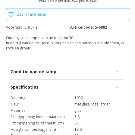
Voor 15.30 besteld, morgen in huis
Zet in favorieten
Voorraad:
5 stuk(s)
Artikelcode:
5-6882
Oude glazen lampenkap uit de jaren 30.
In de stijl van de Art Deco. Voorzien van een patroon van bloemen, in
roze en groen.
Conditie van de lamp
Specificaties
Datering:
1930
Kleur:
mat glas, roze, groen
Materiaal:
glas
Fittingopening binnenmaat (cm):
5.8
Fittingopening buitenmaat (cm):
6.5
Hoogte Lampenkapje (cm):
18.0