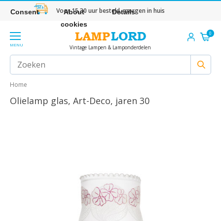
Voor 15.30 uur besteld, morgen in huis
Consent
About
Details
cookies
0
MENU
Vintage Lampen & Lamponderdelen
Home
Olielamp glas, Art-Deco, jaren 30