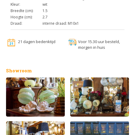
Kleur:
wit
Breedte (cm):
1.5
Hoogte (cm):
2.7
Draad:
interne draad: M10x1
21 dagen bedenktijd
Voor 15.30 uur besteld,
morgen in huis
Showroom