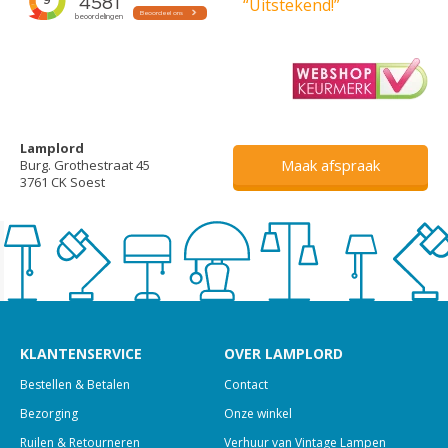
“Uitstekend!”
Lamplord
Maak afspraak
Burg. Grothestraat 45
3761 CK Soest
KLANTENSERVICE
OVER LAMPLORD
Bestellen & Betalen
Contact
Bezorging
Onze winkel
Ruilen & Retourneren
Verhuur van Vintage Lampen