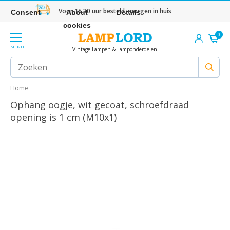
Voor 15.30 uur besteld, morgen in huis
Consent
About
Details
cookies
0
MENU
Vintage Lampen & Lamponderdelen
Home
Ophang oogje, wit gecoat, schroefdraad
opening is 1 cm (M10x1)