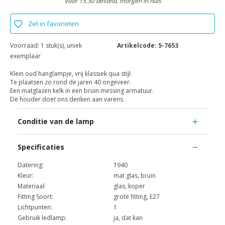
Voor 15.30 besteld, morgen in huis
Zet in favorieten
Voorraad:
1 stuk(s), uniek
Artikelcode:
5-7653
exemplaar
Klein oud hanglampje, vrij klassiek qua stijl.
Te plaatsen zo rond de jaren 40 ongeveer.
Een matglazen kelk in een bruin messing armatuur.
De houder doet ons denken aan varens.
Conditie van de lamp
Specificaties
Datering:
1940
Kleur:
mat glas, bruin
Materiaal:
glas, koper
Fitting Soort:
grote fitting, E27
Lichtpunten:
1
Gebruik ledlamp:
ja, dat kan