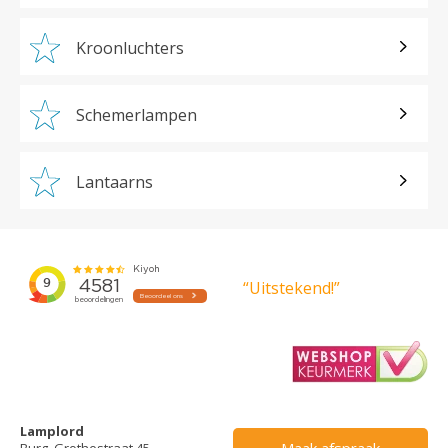
Kroonluchters
Schemerlampen
Lantaarns
“Uitstekend!”
Lamplord
Maak afspraak
Burg. Grothestraat 45