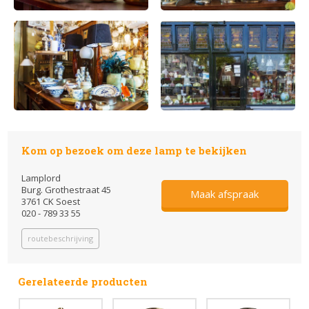
Kom op bezoek om deze lamp te bekijken
Lamplord
Burg. Grothestraat 45
Maak afspraak
3761 CK Soest
020 - 789 33 55
routebeschrijving
Gerelateerde producten