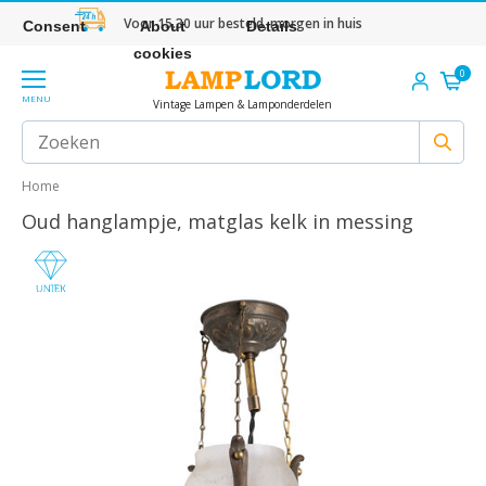
Voor 15.30 uur besteld, morgen in huis
Consent
About
Details
cookies
0
MENU
Vintage Lampen & Lamponderdelen
Home
Oud hanglampje, matglas kelk in messing