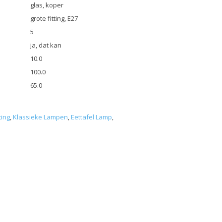
glas, koper
grote fitting, E27
5
ja, dat kan
10.0
100.0
65.0
ting
,
Klassieke Lampen
,
Eettafel Lamp
,