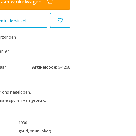
aan winkelwagen
n in de winkel
erzonden
n 9.4
laar
Artikelcode:
5-4268
r ons nagelopen.
male sporen van gebruik.
1930
goud, bruin (oker)