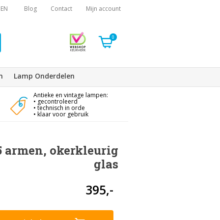
EN
Blog
Contact
Mijn account
0
n
Lamp Onderdelen
Antieke en vintage lampen:
• gecontroleerd
• technisch in orde
• klaar voor gebruik
 armen, okerkleurig
glas
395,-