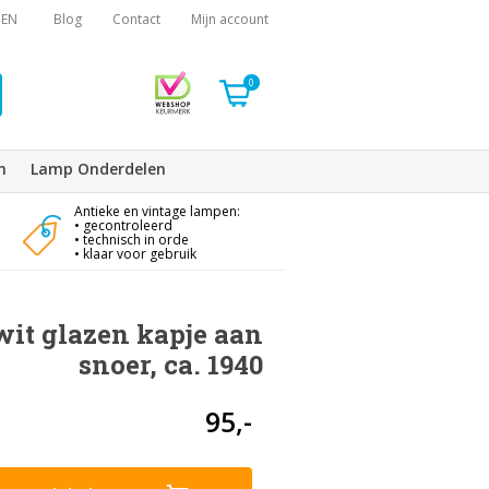
EN
Blog
Contact
Mijn account
0
n
Lamp Onderdelen
Antieke en vintage lampen:
• gecontroleerd
• technisch in orde
• klaar voor gebruik
it glazen kapje aan
snoer, ca. 1940
95,-