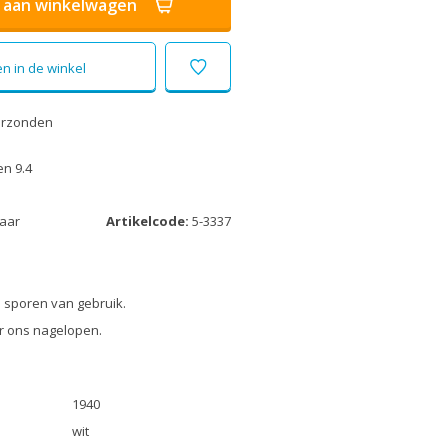
aan winkelwagen
n in de winkel
erzonden
n 9.4
laar
Artikelcode:
5-3337
 sporen van gebruik.
r ons nagelopen.
1940
wit