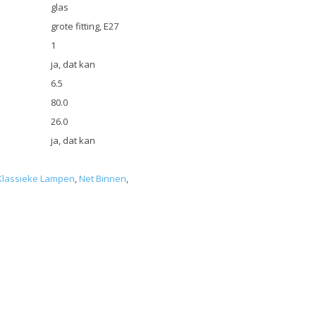
glas
grote fitting, E27
1
ja, dat kan
6.5
80.0
26.0
ja, dat kan
Klassieke Lampen
,
Net Binnen
,