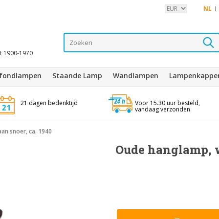
NL
it 1900-1970
afondlampen
Staande Lamp
Wandlampen
Lampenkappe
21 dagen bedenktijd
Voor 15.30 uur besteld,
vandaag verzonden
an snoer, ca. 1940
Oude hanglamp, w