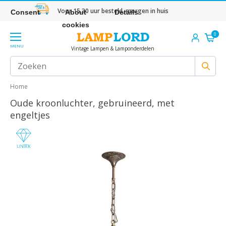
Voor 15.30 uur besteld, morgen in huis
Consent
About
Details
cookies
0
MENU
Vintage Lampen & Lamponderdelen
Home
Oude kroonluchter, gebruineerd, met
engeltjes