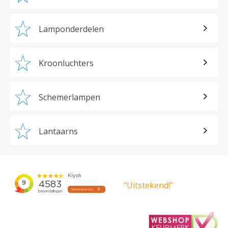
Lamponderdelen
Kroonluchters
Schemerlampen
Lantaarns
“Uitstekend!”