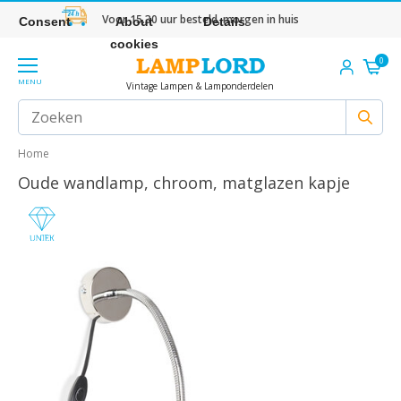
Voor 15.30 uur besteld, morgen in huis
Consent
About
Details
cookies
0
MENU
Vintage Lampen & Lamponderdelen
Home
Oude wandlamp, chroom, matglazen kapje