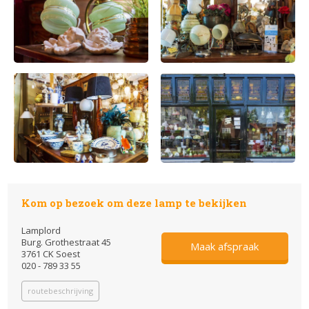
Kom op bezoek om deze lamp te bekijken
Lamplord
Burg. Grothestraat 45
Maak afspraak
3761 CK Soest
020 - 789 33 55
routebeschrijving