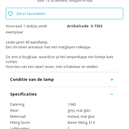
Voor 15.30 besteld, morgen in huis
Zet in favorieten
Voorraad:
1 stuk(s), uniek
Artikelcode:
5-7353
exemplaar
Leuke jaren 40 wandlamp.
Een chromen armatuur met een matglazen rokkapje.
De arm is buigbaar, waardoor je het lampenkapje een beetje kunt
richten.
Voorzien van een zwart snoer, met schakelaar en stekker.
Conditie van de lamp
Specificaties
Datering:
1940
Kleur:
grijs, mat glas
Materiaal:
metaal, mat glas
Fitting Soort:
kleine fitting, E14
Lichtpunten:
1