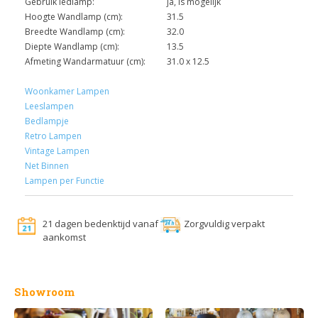
Gebruik ledlamp:
ja, is mogelijk
Hoogte Wandlamp (cm):
31.5
Breedte Wandlamp (cm):
32.0
Diepte Wandlamp (cm):
13.5
Afmeting Wandarmatuur (cm):
31.0 x 12.5
Woonkamer Lampen
Leeslampen
Bedlampje
Retro Lampen
Vintage Lampen
Net Binnen
Lampen per Functie
21 dagen bedenktijd vanaf
Zorgvuldig verpakt
aankomst
Showroom