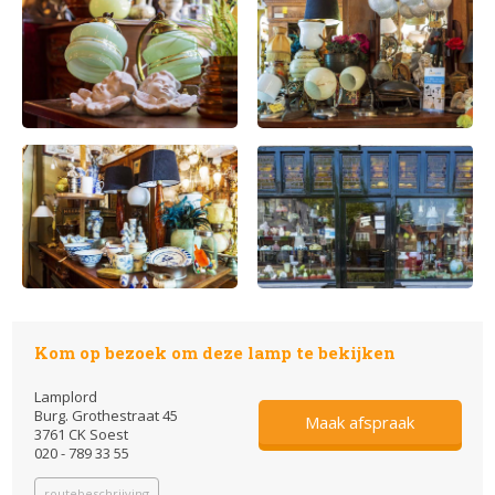
Kom op bezoek om deze lamp te bekijken
Lamplord
Burg. Grothestraat 45
Maak afspraak
3761 CK Soest
020 - 789 33 55
routebeschrijving