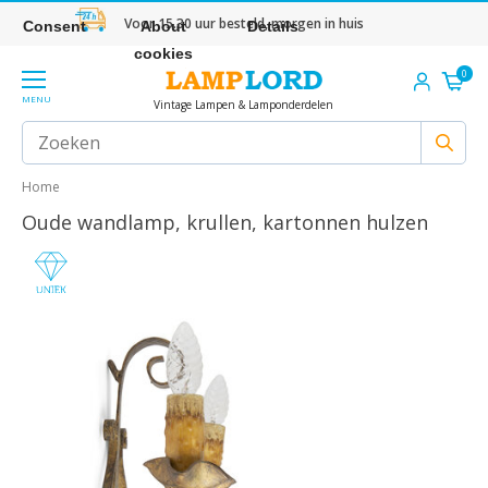
Voor 15.30 uur besteld, morgen in huis
Consent
About
Details
cookies
0
MENU
Vintage Lampen & Lamponderdelen
Home
Oude wandlamp, krullen, kartonnen hulzen