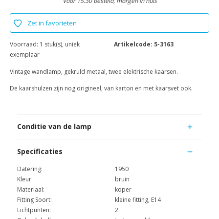
Voor 15.30 besteld, morgen in huis
Zet in favorieten
Voorraad:
1 stuk(s), uniek
Artikelcode:
5-3163
exemplaar
Vintage wandlamp, gekruld metaal, twee elektrische kaarsen.
De kaarshulzen zijn nog origineel, van karton en met kaarsvet ook.
Conditie van de lamp
Specificaties
Datering:
1950
Kleur:
bruin
Materiaal:
koper
Fitting Soort:
kleine fitting, E14
Lichtpunten:
2