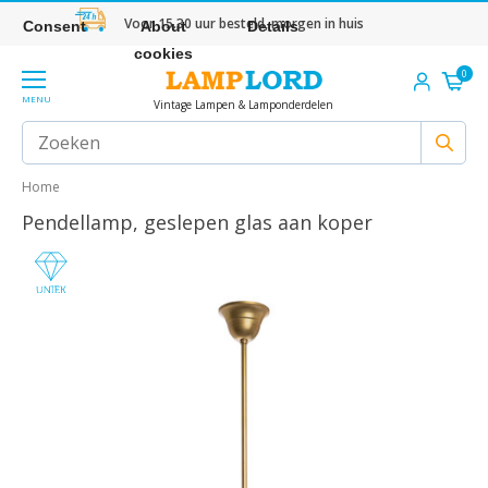
Voor 15.30 uur besteld, morgen in huis
Consent
About
Details
cookies
0
MENU
Vintage Lampen & Lamponderdelen
Home
Pendellamp, geslepen glas aan koper