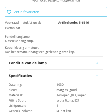
Voor 15.30 besteld, morgen in huis
Zet in favorieten
Voorraad:
1 stuk(s), uniek
Artikelcode:
5-6646
exemplaar
Pendel hanglamp.
Klassieke hanglamp.
Koper kleurig armatuur.
Aan het armatuur hangt een geslepen glazen kap.
Conditie van de lamp
Specificaties
Datering:
1930
Kleur:
matglas, goud
Materiaal:
geslepen glas, koper
Fitting Soort:
grote fitting, E27
Lichtpunten:
1
Gebruik ledlamp:
ja, dat kan