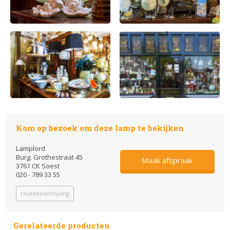
Kom op bezoek om deze lamp te bekijken
Lamplord
Burg. Grothestraat 45
Maak afspraak
3761 CK Soest
020 - 789 33 55
routebeschrijving
Gerelateerde producten