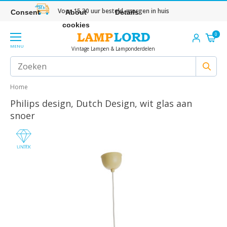
Voor 15.30 uur besteld, morgen in huis
Consent
About
Details
cookies
0
MENU
Vintage Lampen & Lamponderdelen
Home
Philips design, Dutch Design, wit glas aan
snoer