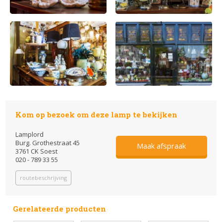
Kom op bezoek om deze lamp te bekijken
Lamplord
Burg. Grothestraat 45
Maak afspraak
3761 CK Soest
020 - 789 33 55
routebeschrijving
Gerelateerde producten