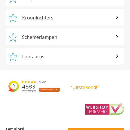
Kroonluchters
Schemerlampen
Lantaarns
“Uitstekend!”
Lamplord