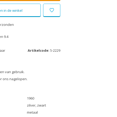
n in de winkel
erzonden
n 9.4
laar
Artikelcode:
5-2229
en van gebruik.
r ons nagelopen.
1960
zilver, zwart
metaal