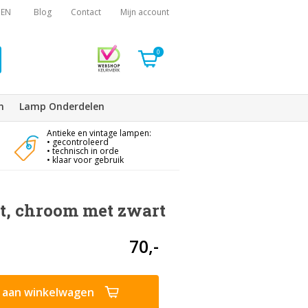
EN
Blog
Contact
Mijn account
0
n
Lamp Onderdelen
Antieke en vintage lampen:
• gecontroleerd
• technisch in orde
• klaar voor gebruik
t, chroom met zwart
70,-
aan winkelwagen