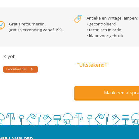
Antieke en vintage lampen:
Gratis retourneren,
• gecontroleerd
gratis verzending vanaf 199,-
• technisch in orde
• klaar voor gebruik
“Uitstekend!”
Maak een afspra
VER LAMPLORD