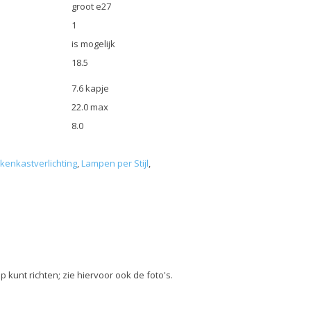
groot e27
1
is mogelijk
18.5
7.6 kapje
22.0 max
8.0
kenkastverlichting
,
Lampen per Stijl
,
 kunt richten; zie hiervoor ook de foto's.