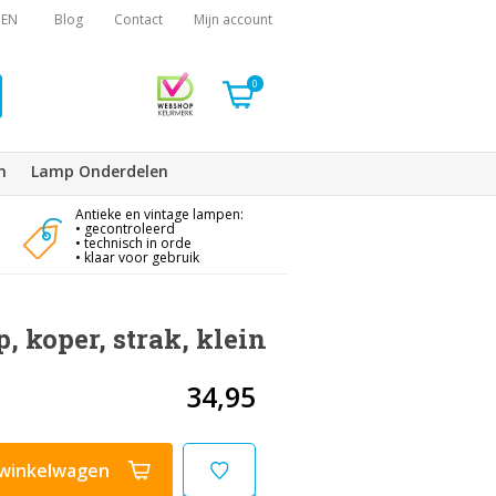
EN
Blog
Contact
Mijn account
0
n
Lamp Onderdelen
Antieke en vintage lampen:
• gecontroleerd
• technisch in orde
• klaar voor gebruik
, koper, strak, klein
34,95
winkelwagen