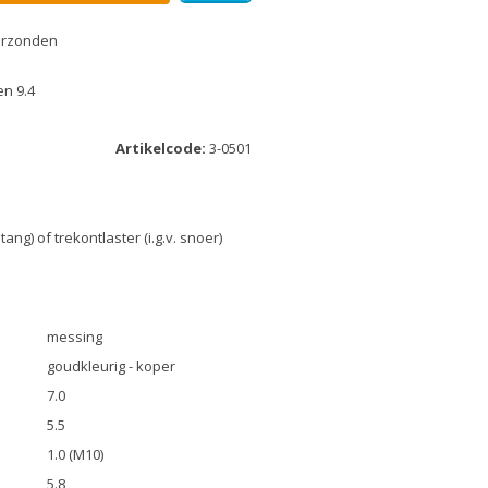
erzonden
n 9.4
Artikelcode:
3-0501
stang) of trekontlaster (i.g.v. snoer)
messing
goudkleurig - koper
7.0
5.5
1.0 (M10)
5.8