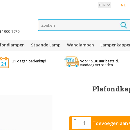
NL
it 1900-1970
afondlampen
Staande Lamp
Wandlampen
Lampenkappe
21 dagen bedenktijd
Voor 15.30 uur besteld,
vandaag verzonden
Plafondkap
+
Toevoegen aan 
-