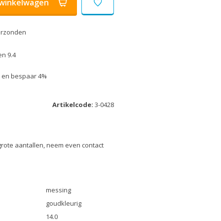
winkelwagen
erzonden
n 9.4
uk en bespaar 4%
Artikelcode:
3-0428
grote aantallen, neem even contact
messing
goudkleurig
14.0