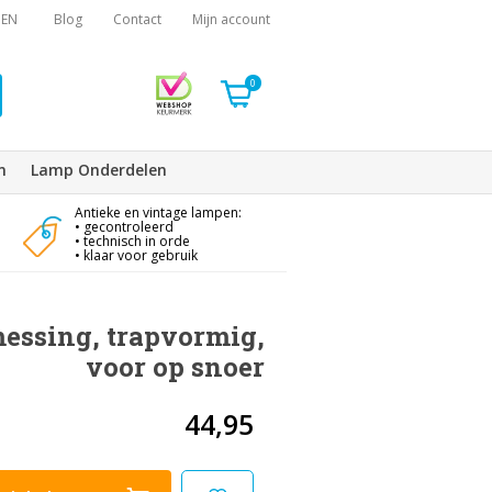
EN
Blog
Contact
Mijn account
0
n
Lamp Onderdelen
Antieke en vintage lampen:
• gecontroleerd
• technisch in orde
• klaar voor gebruik
essing, trapvormig,
voor op snoer
44,95