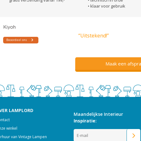
• klaar voor gebruik
“Uitstekend!”
Maak een afspra
VER LAMPLORD
Maandelijkse Interieur
ntact
Inspiratie:
ze winkel
rhuur van Vintage Lampen