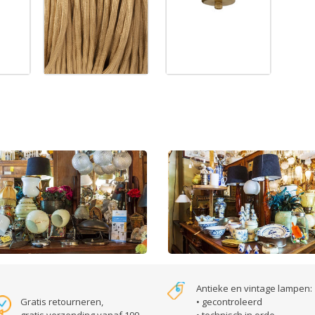
Antieke en vintage lampen:
Gratis retourneren,
• gecontroleerd
gratis verzending vanaf 199,-
• technisch in orde