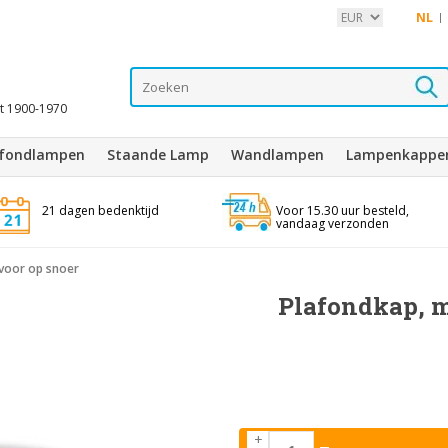
NL
it 1900-1970
afondlampen
Staande Lamp
Wandlampen
Lampenkappe
21 dagen bedenktijd
Voor 15.30 uur besteld,
vandaag verzonden
 voor op snoer
Plafondkap, m
+