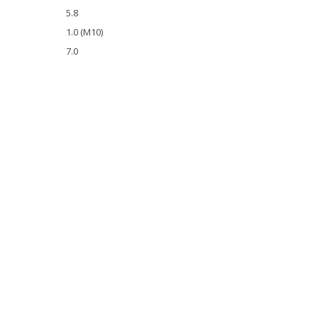
5.8
1.0 (M10)
7.0