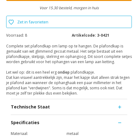
Voor 15.30 besteld, morgen in huis
Zet in favorieten
Voorraad:
8
Artikelcode:
3-0421
Complete set plafondkap om lamp op te hangen. De plafondkap is
gemaakt van wit glimmend gecoat metaal. Het setje bestaat uit een
plafondkapje, stelpijp, stelring en ophangoog. Dit soort complete setjes
worden gebruikt voor het ophangen van een lamp aan ketting.
Let wel op: dit is een heel erg
ondiep
plafondkapje.
Dat kan visueel aantrekkelijk zijn, maar het kapje sluit alleen strak tegen
je plafond aan wanneer de ophanghaak een paar millimeter in het
plafond kan "verdwijnen". Soms is dat mogelijk, soms ook niet. Dat
moet je zelf ter plekke dus even bekijken.
Technische Staat
Specificaties
Materiaal:
metaal