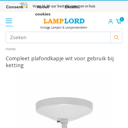
Voor 15.30 uur besteld, morgen in huis
Consent
About
Details
cookies
0
MENU
Vintage Lampen & Lamponderdelen
Home
Compleet plafondkapje wit voor gebruik bij
ketting