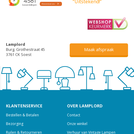
“Uitstekend!”
Lamplord
Maak afspraak
Burg. Grothestraat 45
3761 CK Soest
KLANTENSERVICE
OVER LAMPLORD
Bestellen & Betalen
Contact
Bezorging
Onze winkel
Ruilen & Retourneren
Verhuur van Vintage Lampen