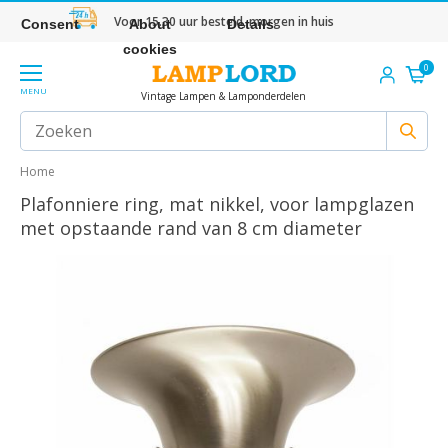
Voor 15.30 uur besteld, morgen in huis
Consent
About
Details
cookies
0
MENU
Vintage Lampen & Lamponderdelen
Home
Plafonniere ring, mat nikkel, voor lampglazen
met opstaande rand van 8 cm diameter