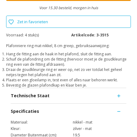
Voor 15.30 besteld, morgen in huis
Zet in favorieten
Voorraad:
4 stuk(s)
Artikelcode:
3-3515
Plafonniere ring mat-nikkel, 8 cm greep, gebruiksaanwijzing:
Hang de fitting aan de haak in het plafond, sluit de fitting aan.
Schuif de plafondring om de fitting (hiervoor moet je de goudkleurige
ring even van de fitting afdraaien).
Draai de goudkleurige ring er weer op, net zo ver totdat het geheel
netjes tegen het plafond aan zit.
Plaats er een gloeilamp in, test even of alles naar behoren werkt.
Bevestig de glazen plafondkap en klaar ben je.
Technische Staat
Specificaties
Materiaal:
nikkel - mat
Kleur:
zilver - mat
Diameter Buitenmaat (cm):
19.5