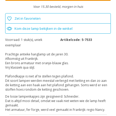
Voor 15.30 besteld, morgen in huis
Zet in favorieten
Kom deze lamp bekijken in de winkel
Voorraad:
1 stuk(s), uniek
Artikelcode:
5-7533
exemplaar
Prachtige antieke hanglamp uit de jaren 30.
Afkomstig uit Frankrijk.
Een brons armatuur met oranje-blauw glas.
Vrij klassiek qua stijl.
Plafondkapje is niet af te stellen tegen plafond.
Dit soort lampen werden meestal verlengd met ketting en dan zo aan
de ketting aan een haak aan het plafond gehangen. Soms werd er een
stoffen hoes rondom de ketting geschoven.
De losse lampenkapjes zijn gesigneerd: Schneider.
Dat is altijd mooi detail, omdat we vaak niet weten wie de lamp heeft
gemaakt.
Het armatuur, fer forge, werd veel gemaakt in Frankrijk: regio Nancy.