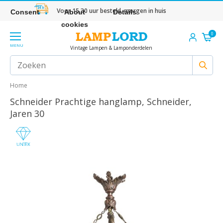
Voor 15.30 uur besteld, morgen in huis
Consent
About
Details
cookies
0
MENU
Vintage Lampen & Lamponderdelen
Home
Schneider Prachtige hanglamp, Schneider,
Jaren 30