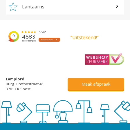
Lantaarns
“Uitstekend!”
Lamplord
Maak afspraak
Burg. Grothestraat 45
3761 CK Soest