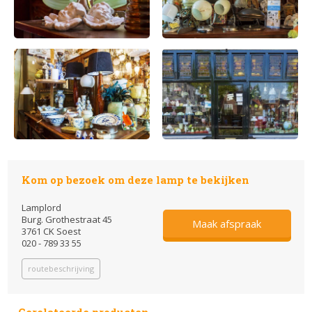
Kom op bezoek om deze lamp te bekijken
Lamplord
Burg. Grothestraat 45
Maak afspraak
3761 CK Soest
020 - 789 33 55
routebeschrijving