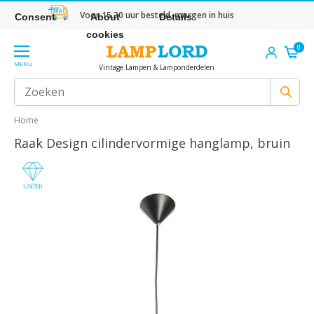
Voor 15.30 uur besteld, morgen in huis
Consent
About
Details
cookies
0
MENU
Vintage Lampen & Lamponderdelen
Home
Raak Design cilindervormige hanglamp, bruin