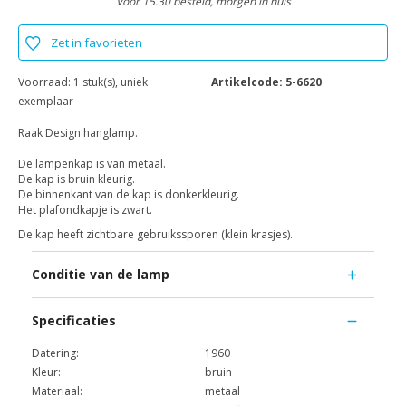
Voor 15.30 besteld, morgen in huis
Zet in favorieten
Voorraad:
1 stuk(s), uniek
Artikelcode:
5-6620
exemplaar
Raak Design hanglamp.
De lampenkap is van metaal.
De kap is bruin kleurig.
De binnenkant van de kap is donkerkleurig.
Het plafondkapje is zwart.
De kap heeft zichtbare gebruikssporen (klein krasjes).
Conditie van de lamp
Specificaties
Datering:
1960
Kleur:
bruin
Materiaal:
metaal