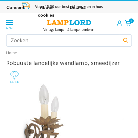
Voor 15.30 uur besteld, morgen in huis
Consent
About
Details
cookies
0
MENU
Vintage Lampen & Lamponderdelen
Home
Robuuste landelijke wandlamp, smeedijzer