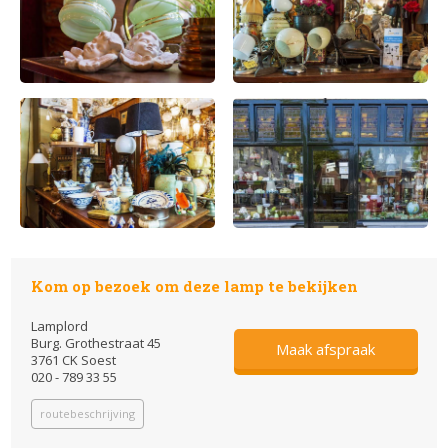
Kom op bezoek om deze lamp te bekijken
Lamplord
Burg. Grothestraat 45
Maak afspraak
3761 CK Soest
020 - 789 33 55
routebeschrijving