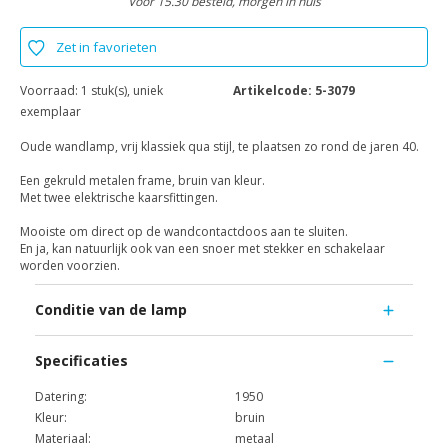
Voor 15.30 besteld, morgen in huis
Zet in favorieten
Voorraad:
1 stuk(s), uniek
Artikelcode:
5-3079
exemplaar
Oude wandlamp, vrij klassiek qua stijl, te plaatsen zo rond de jaren 40.
Een gekruld metalen frame, bruin van kleur.
Met twee elektrische kaarsfittingen.
Mooiste om direct op de wandcontactdoos aan te sluiten.
En ja, kan natuurlijk ook van een snoer met stekker en schakelaar
worden voorzien.
Conditie van de lamp
Specificaties
Datering:
1950
Kleur:
bruin
Materiaal:
metaal