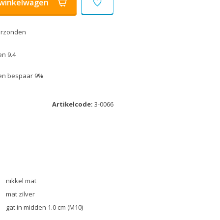
winkelwagen
erzonden
n 9.4
k en bespaar 9%
Artikelcode:
3-0066
nikkel mat
mat zilver
gat in midden 1.0 cm (M10)