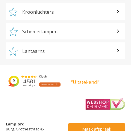
Kroonluchters
Schemerlampen
Lantaarns
“Uitstekend!”
Lamplord
Maak afspraak
Burg. Grothestraat 45