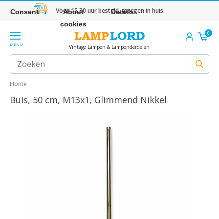
Voor 15.30 uur besteld, morgen in huis
Consent
About
Details
cookies
0
MENU
Vintage Lampen & Lamponderdelen
Home
Buis, 50 cm, M13x1, Glimmend Nikkel