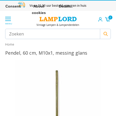
Voor 15.30 uur besteld, morgen in huis
Consent
About
Details
cookies
0
MENU
Vintage Lampen & Lamponderdelen
Home
Pendel, 60 cm, M10x1, messing glans