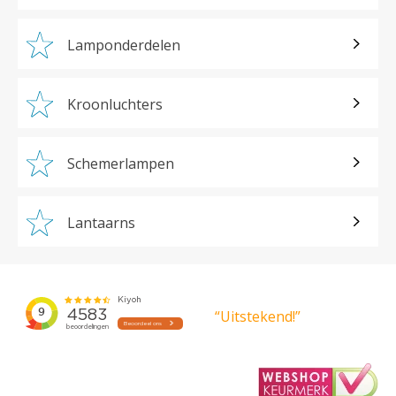
Lamponderdelen
Kroonluchters
Schemerlampen
Lantaarns
“Uitstekend!”