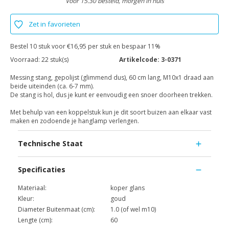
Voor 15.30 besteld, morgen in huis
Zet in favorieten
Bestel 10 stuk voor €16,95 per stuk en bespaar 11%
Voorraad:
22 stuk(s)
Artikelcode:
3-0371
Messing stang, gepolijst (glimmend dus), 60 cm lang, M10x1 draad aan
beide uiteinden (ca. 6-7 mm).
De stang is hol, dus je kunt er eenvoudig een snoer doorheen trekken.
Met behulp van een koppelstuk kun je dit soort buizen aan elkaar vast
maken en zodoende je hanglamp verlengen.
Technische Staat
Specificaties
Materiaal:
koper glans
Kleur:
goud
Diameter Buitenmaat (cm):
1.0 (of wel m10)
Lengte (cm):
60