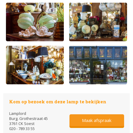
Kom op bezoek om deze lamp te bekijken
Lamplord
Burg. Grothestraat 45
Maak afspraak
3761 CK Soest
020 - 789 33 55