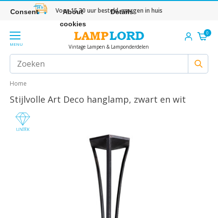
Voor 15.30 uur besteld, morgen in huis
Consent
About
Details
cookies
0
MENU
Vintage Lampen & Lamponderdelen
Home
Stijlvolle Art Deco hanglamp, zwart en wit