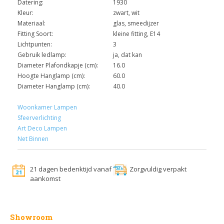
Datering:
1930
Kleur:
zwart, wit
Materiaal:
glas, smeedijzer
Fitting Soort:
kleine fitting, E14
Lichtpunten:
3
Gebruik ledlamp:
ja, dat kan
Diameter Plafondkapje (cm):
16.0
Hoogte Hanglamp (cm):
60.0
Diameter Hanglamp (cm):
40.0
Woonkamer Lampen
Sfeerverlichting
Art Deco Lampen
Net Binnen
21 dagen bedenktijd vanaf
Zorgvuldig verpakt
aankomst
Showroom