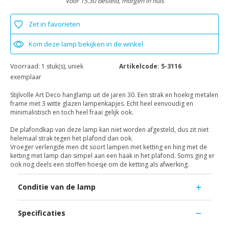
Voor 15.30 besteld, morgen in huis
Zet in favorieten
Kom deze lamp bekijken in de winkel
Voorraad:
1 stuk(s), uniek
Artikelcode:
5-3116
exemplaar
Stijlvolle Art Deco hanglamp uit de jaren 30. Een strak en hoekig metalen
frame met 3 witte glazen lampenkapjes. Echt heel eenvoudig en
minimalistisch en toch heel fraai gelijk ook.
De plafondkap van deze lamp kan niet worden afgesteld, dus zit niet
helemaal strak tegen het plafond dan ook.
Vroeger verlengde men dit soort lampen met ketting en hing met de
ketting met lamp dan simpel aan een haak in het plafond. Soms ging er
ook nog deels een stoffen hoesje om de ketting als afwerking.
Conditie van de lamp
Specificaties