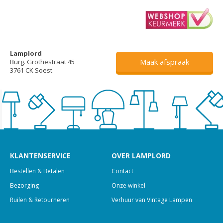
Lamplord
Maak afspraak
Burg. Grothestraat 45
3761 CK Soest
KLANTENSERVICE
OVER LAMPLORD
Bestellen & Betalen
Contact
Bezorging
Onze winkel
Ruilen & Retourneren
Verhuur van Vintage Lampen