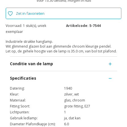
Voor 15.30 besteld, morgen in huis
Zet in favorieten
Voorraad:
1 stuk(s), uniek
Artikelcode:
5-7544
exemplaar
Industriele strakke hanglamp.
Wit glimmend glazen bol aan glimmende chroom kleurige pendel.
Let op, de gehele hoogte van de lamp is 35.0 cm, van bol tot plafond.
Conditie van de lamp
Specificaties
Datering:
1940
Kleur:
zilver, wit
Materiaal:
glas, chroom
Fitting Soort:
grote fitting, E27
Lichtpunten:
1
Gebruik ledlamp:
ja, dat kan
Diameter Plafondkapje (cm):
6.0