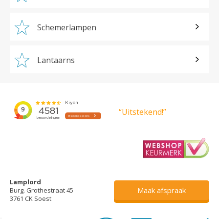
Schemerlampen
Lantaarns
“Uitstekend!”
Lamplord
Maak afspraak
Burg. Grothestraat 45
3761 CK Soest