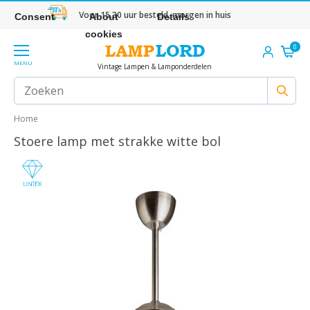
Voor 15.30 uur besteld, morgen in huis
Consent
About
Details
cookies
0
MENU
Vintage Lampen & Lamponderdelen
Home
Stoere lamp met strakke witte bol