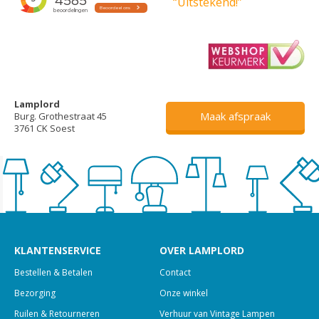
“Uitstekend!”
Lamplord
Maak afspraak
Burg. Grothestraat 45
3761 CK Soest
KLANTENSERVICE
OVER LAMPLORD
Bestellen & Betalen
Contact
Bezorging
Onze winkel
Ruilen & Retourneren
Verhuur van Vintage Lampen