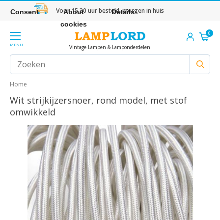
Voor 15.30 uur besteld, morgen in huis
Consent
About
Details
cookies
0
MENU
Vintage Lampen & Lamponderdelen
Home
Wit strijkijzersnoer, rond model, met stof
omwikkeld