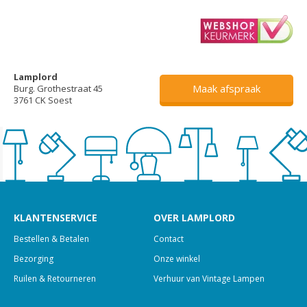
Lamplord
Maak afspraak
Burg. Grothestraat 45
3761 CK Soest
KLANTENSERVICE
OVER LAMPLORD
Bestellen & Betalen
Contact
Bezorging
Onze winkel
Ruilen & Retourneren
Verhuur van Vintage Lampen