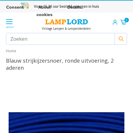
Voor 15.30 uur besteld, morgen in huis
Consent
About
Details
cookies
0
MENU
Vintage Lampen & Lamponderdelen
Home
Blauw strijkijzersnoer, ronde uitvoering, 2
aderen