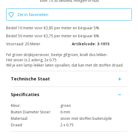
Voor 15.30 besteld, morgen in huis
Zet in favorieten
Bestel 10 meter voor €2,85 per meter en bespaar 5%
Bestel 50 meter voor €2,75 per meter en bespaar 8%
Voorraad:
20 Meter
Artikelcode:
3-1015
Fel groen strijkijzersnoer, beetje gifgroen, knalt dus lekker.
Het snoer is 2 aderig, 2x 0.75
Wil je een lamp lekker laten opvallen, dat kan met dit stoffen draad.
Technische Staat
Specificaties
Kleur:
groen
Buiten Diameter Snoer:
6 mm
Materiaal:
snoer met stoffen buitenzijde
Draad:
2 x 0.75