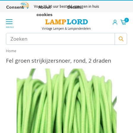
Voor 15.30 uur besteld, morgen in huis
Consent
About
Details
cookies
0
MENU
Vintage Lampen & Lamponderdelen
Home
Fel groen strijkijzersnoer, rond, 2 draden