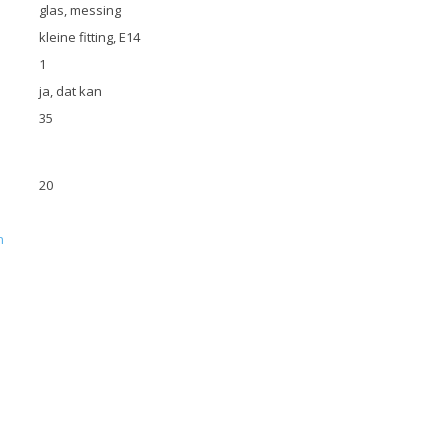
glas, messing
kleine fitting, E14
1
ja, dat kan
35
20
n