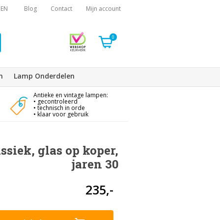
EN
Blog
Contact
Mijn account
0
n
Lamp Onderdelen
Antieke en vintage lampen:
• gecontroleerd
• technisch in orde
• klaar voor gebruik
ssiek, glas op koper,
jaren 30
235,-