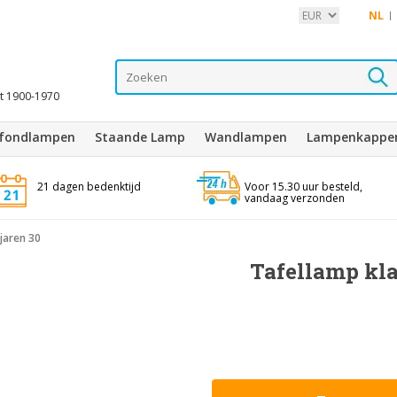
NL
it 1900-1970
afondlampen
Staande Lamp
Wandlampen
Lampenkappe
21 dagen bedenktijd
Voor 15.30 uur besteld,
vandaag verzonden
 jaren 30
Tafellamp kla