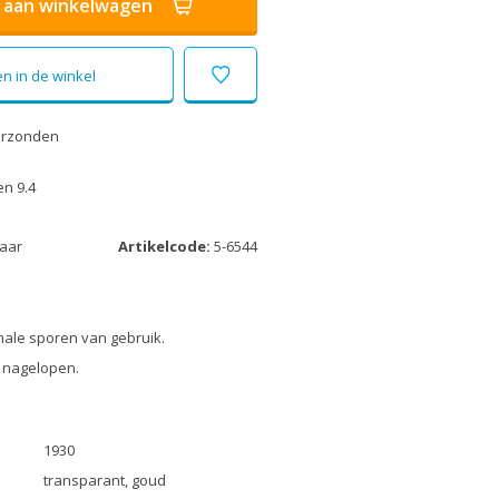
aan winkelwagen
n in de winkel
erzonden
n 9.4
laar
Artikelcode:
5-6544
male sporen van gebruik.
 nagelopen.
1930
transparant, goud