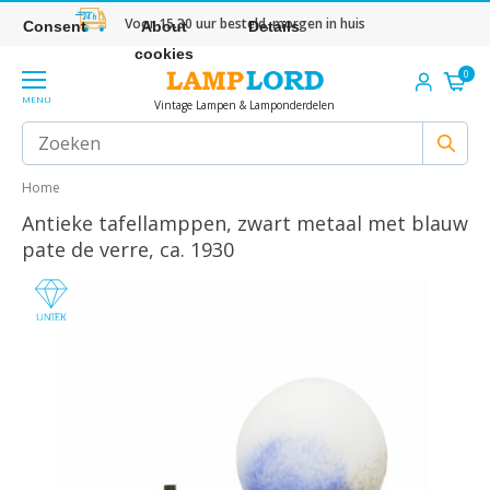
Voor 15.30 uur besteld, morgen in huis
Consent
About
Details
cookies
0
MENU
Vintage Lampen & Lamponderdelen
Home
Antieke tafellamppen, zwart metaal met blauw
pate de verre, ca. 1930