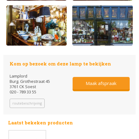
Kom op bezoek om deze lamp te bekijken
Lamplord
Burg. Grothestraat 45
Maak afspraak
3761 CK Soest
020 - 789 33 55
routebeschrijving
Laatst bekeken producten