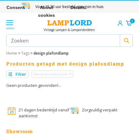
Voor 15.30 uur besteld, morgen in huis
Consent
About
Details
cookies
0
MENU
Vintage Lampen & Lamponderdelen
Home
>
Tags
>
design plafondlamp
Producten getagd met design plafondlamp
Filter
Geen producten gevonden!...
21 dagen bedenktijd vanaf
Zorgvuldig verpakt
aankomst
Showroom