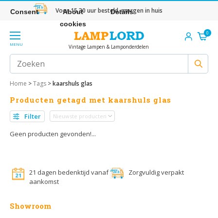
Voor 15.30 uur besteld, morgen in huis
Consent
About
Details
cookies
0
MENU
Vintage Lampen & Lamponderdelen
Home
>
Tags
>
kaarshuls glas
Producten getagd met kaarshuls glas
Filter
Geen producten gevonden!...
21 dagen bedenktijd vanaf
Zorgvuldig verpakt
aankomst
Showroom