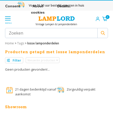
Voor 15.30 uur besteld, morgen in huis
Consent
About
Details
cookies
0
MENU
Vintage Lampen & Lamponderdelen
Home
>
Tags
>
losse lamponderdelen
Producten getagd met losse lamponderdelen
Filter
Geen producten gevonden!...
21 dagen bedenktijd vanaf
Zorgvuldig verpakt
aankomst
Showroom