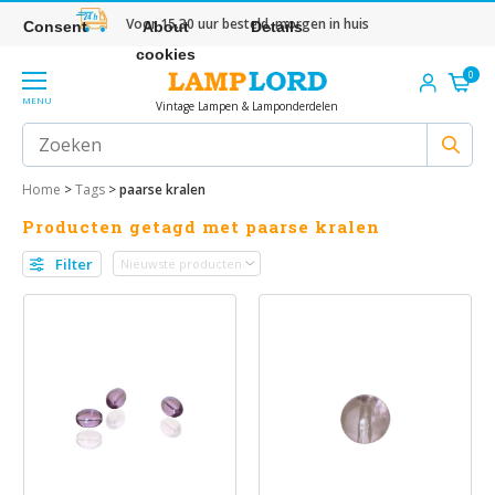
Voor 15.30 uur besteld, morgen in huis
Consent
About
Details
cookies
0
MENU
Vintage Lampen & Lamponderdelen
Home
>
Tags
>
paarse kralen
Producten getagd met paarse kralen
Filter