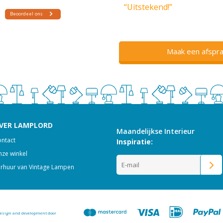
“Uitstekend!”
Maak een afspra
VER LAMPLORD
Maandelijkse Interieur
ntact
Inspiratie:
ze winkel
rhuur van Vintage Lampen
esign and development door