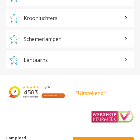
Kroonluchters
Schemerlampen
Lantaarns
“Uitstekend!”
Lamplord