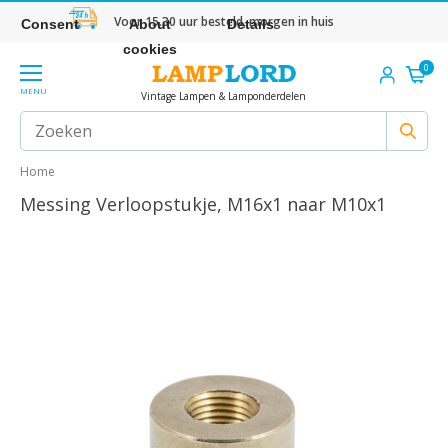
Voor 15.30 uur besteld, morgen in huis
Consent
About
Details
cookies
0
MENU
Vintage Lampen & Lamponderdelen
Home
Messing Verloopstukje, M16x1 naar M10x1