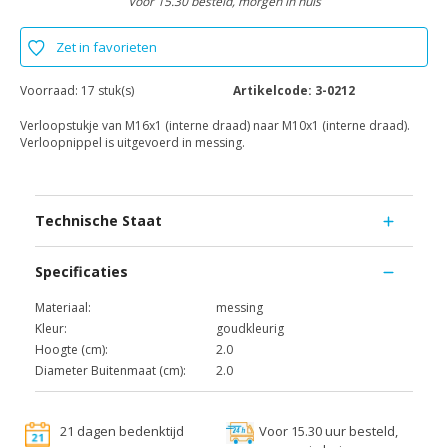
Voor 15.30 besteld, morgen in huis
Zet in favorieten
Voorraad:
17 stuk(s)
Artikelcode:
3-0212
Verloopstukje van M16x1 (interne draad) naar M10x1 (interne draad).
Verloopnippel is uitgevoerd in messing.
Technische Staat
Specificaties
Materiaal:
messing
Kleur:
goudkleurig
Hoogte (cm):
2.0
Diameter Buitenmaat (cm):
2.0
21 dagen bedenktijd
Voor 15.30 uur besteld,