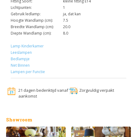
Fitting Soort:
kleine fitting E14
Lichtpunten:
1
Gebruik ledlamp:
ja, dat kan
Hoogte Wandlamp (cm):
7.5
Breedte Wandlamp (cm):
20.0
Diepte Wandlamp (cm):
8.0
Lamp Kinderkamer
Leeslampen
Bedlampje
Net Binnen
Lampen per Functie
21 dagen bedenktijd vanaf
Zorgvuldig verpakt
aankomst
Showroom