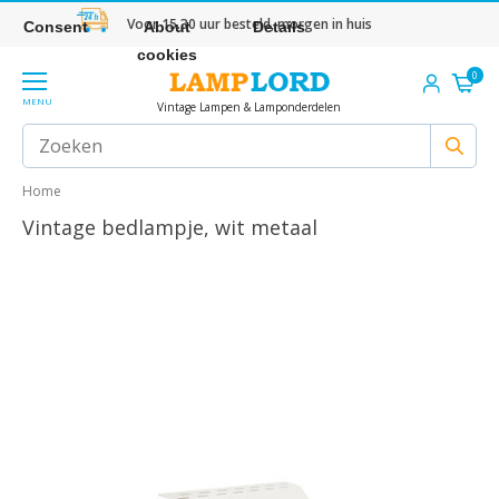
Voor 15.30 uur besteld, morgen in huis
Consent
About
Details
cookies
0
MENU
Vintage Lampen & Lamponderdelen
Home
Vintage bedlampje, wit metaal