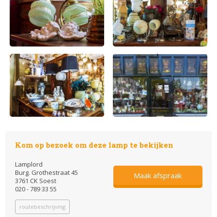
Kom op bezoek om deze lamp te bekijken
Lamplord
Burg. Grothestraat 45
Maak afspraak
3761 CK Soest
020 - 789 33 55
routebeschrijving