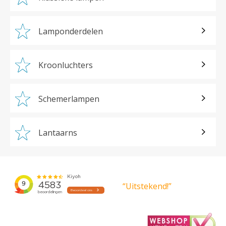
Lamponderdelen
Kroonluchters
Schemerlampen
Lantaarns
“Uitstekend!”