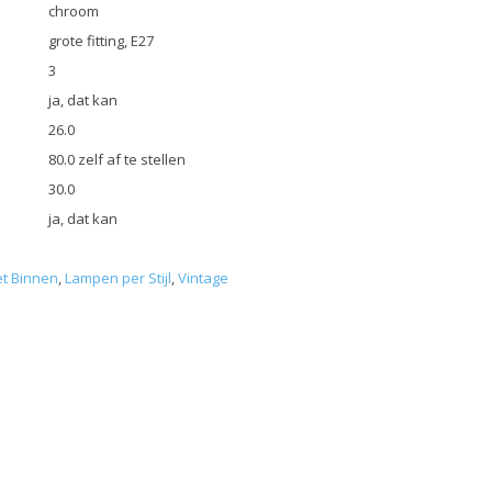
chroom
grote fitting, E27
3
ja, dat kan
26.0
80.0 zelf af te stellen
30.0
ja, dat kan
t Binnen
,
Lampen per Stijl
,
Vintage