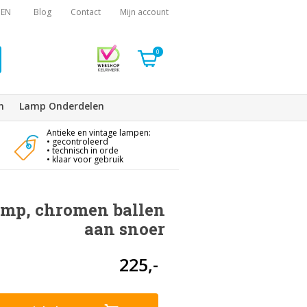
EN
Blog
Contact
Mijn account
0
n
Lamp Onderdelen
Antieke en vintage lampen:
• gecontroleerd
• technisch in orde
• klaar voor gebruik
mp, chromen ballen
aan snoer
225,-