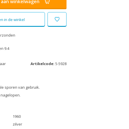
aan winkelwagen
n in de winkel
erzonden
n 9.4
laar
Artikelcode:
5-5928
le sporen van gebruik.
 nagelopen.
1960
zilver