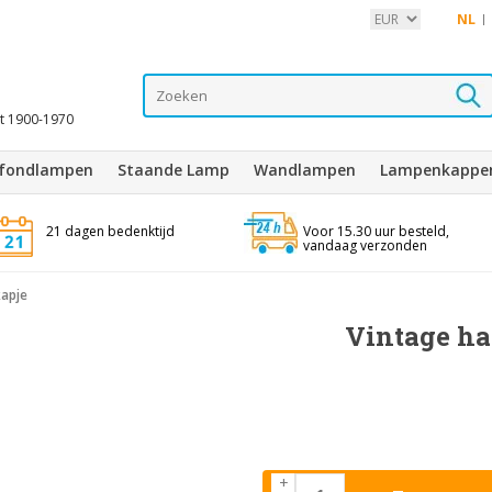
NL
it 1900-1970
afondlampen
Staande Lamp
Wandlampen
Lampenkappe
21 dagen bedenktijd
Voor 15.30 uur besteld,
vandaag verzonden
kapje
Vintage ha
+