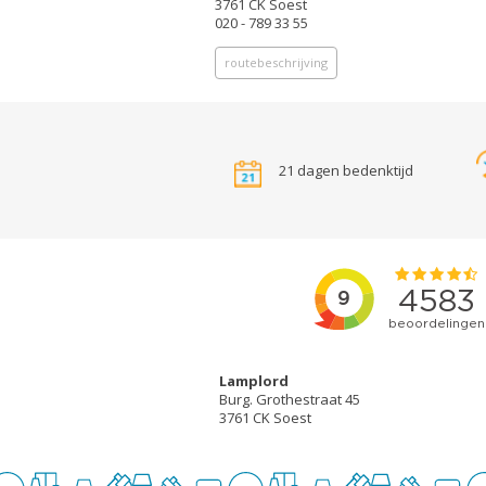
3761 CK Soest
020 - 789 33 55
routebeschrijving
21 dagen bedenktijd
Lamplord
Burg. Grothestraat 45
3761 CK Soest