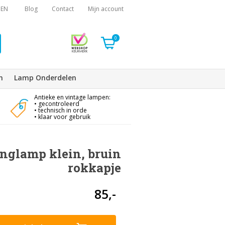
EN
Blog
Contact
Mijn account
0
n
Lamp Onderdelen
Antieke en vintage lampen:
• gecontroleerd
• technisch in orde
• klaar voor gebruik
nglamp klein, bruin
rokkapje
85,-