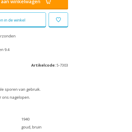
aan winkelwagen
n in de winkel
erzonden
n 9.4
Artikelcode:
5-7303
le sporen van gebruik.
r ons nagelopen.
1940
goud, bruin