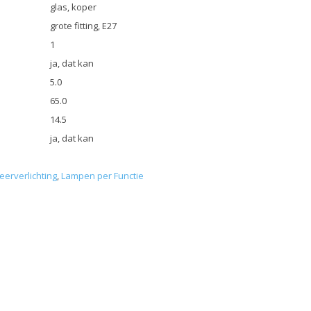
glas, koper
grote fitting, E27
1
ja, dat kan
5.0
65.0
14.5
ja, dat kan
eerverlichting
,
Lampen per Functie