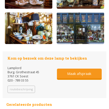
Kom op bezoek om deze lamp te bekijken
Lamplord
Burg. Grothestraat 45
Maak afspraak
3761 CK Soest
020 - 789 33 55
routebeschrijving
Gerelateerde producten