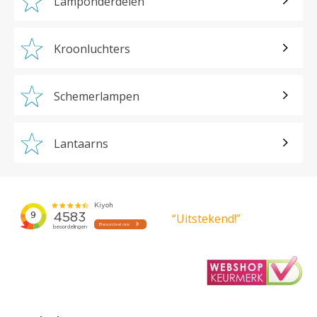
Lamponderdelen
Kroonluchters
Schemerlampen
Lantaarns
“Uitstekend!”