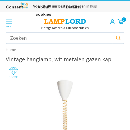
Voor 15.30 uur besteld, morgen in huis
Consent
About
Details
cookies
0
MENU
Vintage Lampen & Lamponderdelen
Home
Vintage hanglamp, wit metalen gazen kap