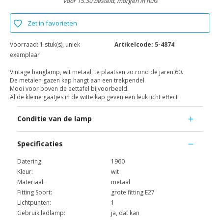
Voor 15.30 besteld, morgen in huis
Zet in favorieten
Voorraad:
1 stuk(s), uniek
Artikelcode:
5-4874
exemplaar
Vintage hanglamp, wit metaal, te plaatsen zo rond de jaren 60.
De metalen gazen kap hangt aan een trekpendel.
Mooi voor boven de eettafel bijvoorbeeld.
Al de kleine gaatjes in de witte kap geven een leuk licht effect
Conditie van de lamp
Specificaties
Datering:
1960
Kleur:
wit
Materiaal:
metaal
Fitting Soort:
grote fitting E27
Lichtpunten:
1
Gebruik ledlamp:
ja, dat kan