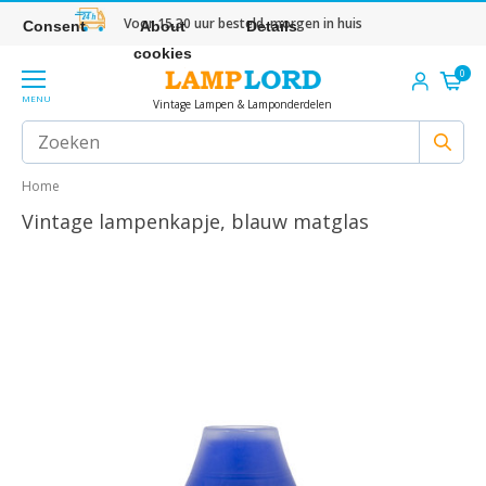
Voor 15.30 uur besteld, morgen in huis
Consent
About
Details
cookies
0
MENU
Vintage Lampen & Lamponderdelen
Home
Vintage lampenkapje, blauw matglas