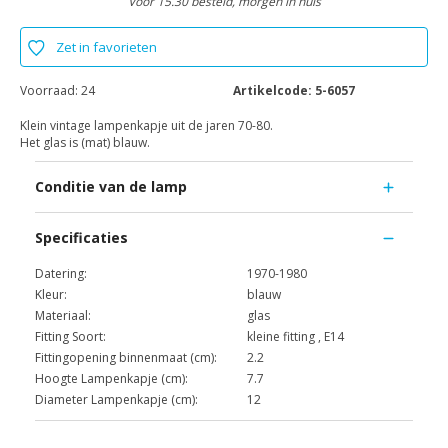
Voor 15.30 besteld, morgen in huis
Zet in favorieten
Voorraad:
24
Artikelcode:
5-6057
Klein vintage lampenkapje uit de jaren 70-80.
Het glas is (mat) blauw.
Conditie van de lamp
Specificaties
Datering:
1970-1980
Kleur:
blauw
Materiaal:
glas
Fitting Soort:
kleine fitting , E14
Fittingopening binnenmaat (cm):
2.2
Hoogte Lampenkapje (cm):
7.7
Diameter Lampenkapje (cm):
12