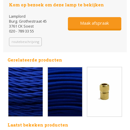
Kom op bezoek om deze lamp te bekijken
Lamplord
Burg. Grothestraat 45
Maak afspraak
3761 CK Soest
020 - 789 33 55
routebeschrijving
Gerelateerde producten
Laatst bekeken producten