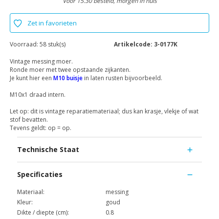
Voor 15.30 besteld, morgen in huis
Zet in favorieten
Voorraad:
58 stuk(s)
Artikelcode:
3-0177K
Vintage messing moer.
Ronde moer met twee opstaande zijkanten.
Je kunt hier een
M10 buisje
in laten rusten bijvoorbeeld.
M10x1 draad intern.
Let op: dit is vintage reparatiemateriaal; dus kan krasje, vlekje of wat
stof bevatten.
Tevens geldt: op = op.
Technische Staat
Specificaties
Materiaal:
messing
Kleur:
goud
Dikte / diepte (cm):
0.8