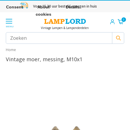
Voor 15.30 uur besteld, morgen in huis
Consent
About
Details
cookies
0
MENU
Vintage Lampen & Lamponderdelen
Home
Vintage moer, messing, M10x1