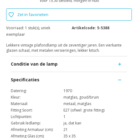
Voor 15.30 besteld, morgen in huis
Zet in favorieten
Voorraad:
1 stuk(s), uniek
Artikelcode:
5-5388
exemplaar
Lekkere vintage plafondlamp uit de zeventiger jaren. Een vierkante
glazen schaal, met metalen versieringen, lekker kitsch.
Conditie van de lamp
Specificaties
Datering:
1970
Kleur:
matglas, goud/bruin
Materiaal:
metaal, matglas
Fitting Soort:
E27 (ofwel: grote fitting)
Lichtpunten:
1
Gebruik ledlamp:
ja, dat kan
Afmeting Armatuur (cm):
21
Afmeting Glas (cm):
35 x 35