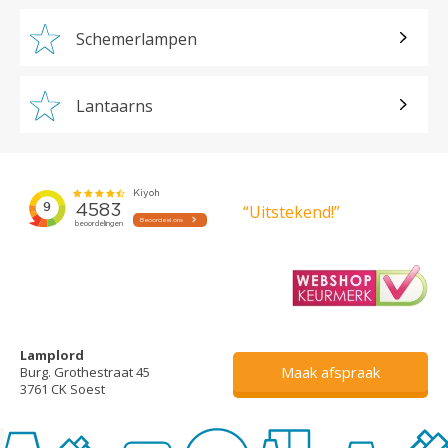
Schemerlampen
Lantaarns
“Uitstekend!”
Lamplord
Maak afspraak
Burg. Grothestraat 45
3761 CK Soest