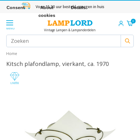
Voor 15.30 uur besteld, morgen in huis
Consent
About
Details
cookies
0
MENU
Vintage Lampen & Lamponderdelen
Home
Kitsch plafondlamp, vierkant, ca. 1970