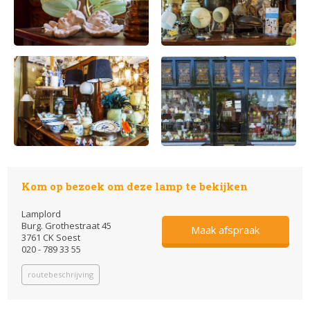
Kom op bezoek om deze lamp te bekijken
Lamplord
Burg. Grothestraat 45
Maak afspraak
3761 CK Soest
020 - 789 33 55
routebeschrijving