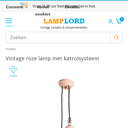
Voor 15.30 uur besteld, morgen in huis
Consent
About
Details
cookies
0
MENU
Vintage Lampen & Lamponderdelen
Home
Vintage roze lamp met katrolsysteem