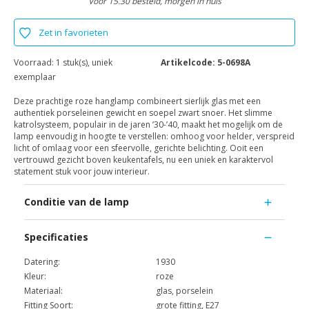
Voor 15.30 besteld, morgen in huis
Zet in favorieten
Voorraad:
1 stuk(s), uniek
Artikelcode:
5-0698A
exemplaar
Deze prachtige roze hanglamp combineert sierlijk glas met een
authentiek porseleinen gewicht en soepel zwart snoer. Het slimme
katrolsysteem, populair in de jaren ’30-’40, maakt het mogelijk om de
lamp eenvoudig in hoogte te verstellen: omhoog voor helder, verspreid
licht of omlaag voor een sfeervolle, gerichte belichting. Ooit een
vertrouwd gezicht boven keukentafels, nu een uniek en karaktervol
statement stuk voor jouw interieur.
Conditie van de lamp
Specificaties
Datering:
1930
Kleur:
roze
Materiaal:
glas, porselein
Fitting Soort:
grote fitting, E27