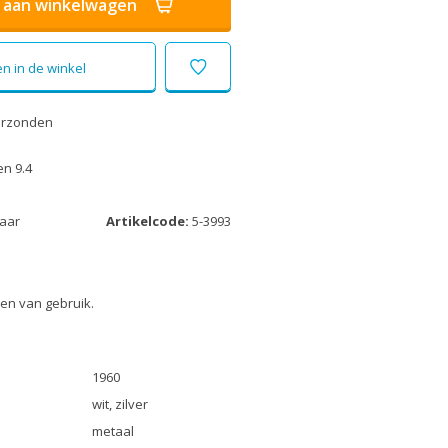
aan winkelwagen
n in de winkel
erzonden
n 9.4
laar
Artikelcode:
5-3993
en van gebruik.
1960
wit, zilver
metaal