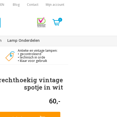
EN
Blog
Contact
Mijn account
0
n
Lamp Onderdelen
Antieke en vintage lampen:
• gecontroleerd
• technisch in orde
• klaar voor gebruik
echthoekig vintage
spotje in wit
60,-