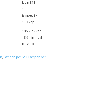
klein E14
1
is mogelijk
13.0 kap
18.5 x 7.5 kap
18.0 minimaal
8.0 x 6.0
en
,
Lampen per Stijl
,
Lampen per