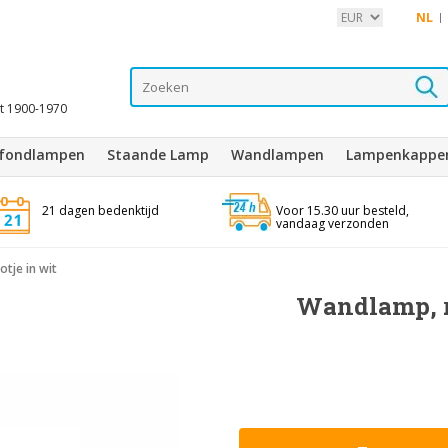
NL
it 1900-1970
afondlampen
Staande Lamp
Wandlampen
Lampenkappe
21 dagen bedenktijd
Voor 15.30 uur besteld,
vandaag verzonden
tje in wit
Wandlamp, r