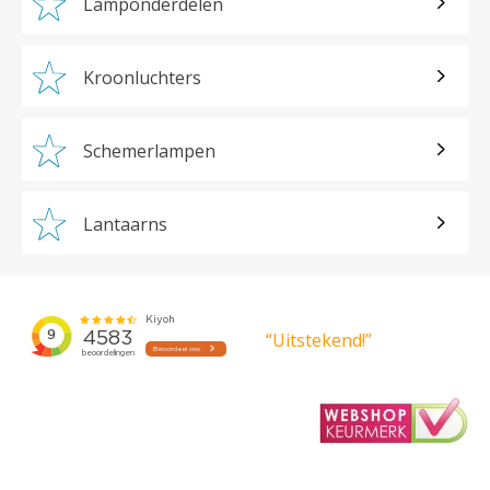
Lamponderdelen
Kroonluchters
Schemerlampen
Lantaarns
“Uitstekend!”