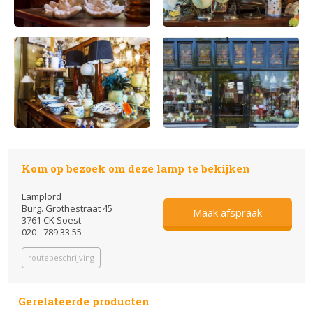
Kom op bezoek om deze lamp te bekijken
Lamplord
Burg. Grothestraat 45
Maak afspraak
3761 CK Soest
020 - 789 33 55
routebeschrijving
Gerelateerde producten