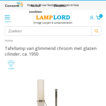
Voor 15.30 uur besteld, morgen in huis
Consent
About
Details
cookies
0
MENU
Vintage Lampen & Lamponderdelen
Home
Tafellamp van glimmend chroom met glazen
cilinder, ca. 1950