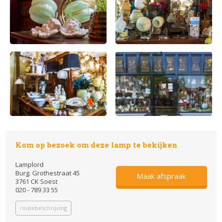
Kom op bezoek om deze lamp te bekijken
Lamplord
Burg. Grothestraat 45
Maak afspraak
3761 CK Soest
020 - 789 33 55
routebeschrijving