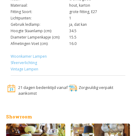
Materiaal:
hout, karton
Fitting Soort:
grote fitting, E27
Lichtpunten:
1
Gebruik ledlamp:
ja, dat kan
Hoogte Staanlamp (cm):
34.5
Diameter Lampenkapje (cm):
15.5
Afmetingen Voet (cm):
16.0
Woonkamer Lampen
Sfeerverlichting
Vintage Lampen
21 dagen bedenktijd vanaf
Zorgvuldig verpakt
aankomst
Showroom