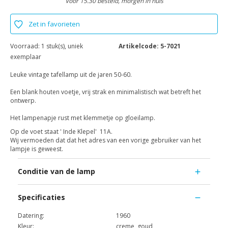
Voor 15.30 besteld, morgen in huis
Zet in favorieten
Voorraad:
1 stuk(s), uniek
Artikelcode:
5-7021
exemplaar
Leuke vintage tafellamp uit de jaren 50-60.
Een blank houten voetje, vrij strak en minimalistisch wat betreft het
ontwerp.
Het lampenapje rust met klemmetje op gloeilamp.
Op de voet staat ' Inde Klepel' 11A.
Wij vermoeden dat dat het adres van een vorige gebruiker van het
lampje is geweest.
Conditie van de lamp
Specificaties
Datering:
1960
Kleur:
creme, goud