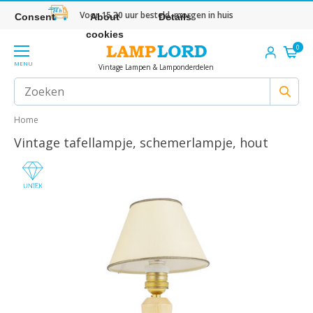
Voor 15.30 uur besteld, morgen in huis
Consent
About
Details
cookies
0
MENU
Vintage Lampen & Lamponderdelen
Home
Vintage tafellampje, schemerlampje, hout