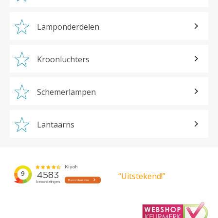
Lamponderdelen
Kroonluchters
Schemerlampen
Lantaarns
“Uitstekend!”