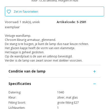
Voor 15.30 besteld, morgen in huis
Zet in favorieten
Voorraad:
1 stuk(s), uniek
Artikelcode:
5-2581
exemplaar
Vintage wandlamp.
Chroom kleurig armatuur, glimmend.
De stang is te buigen, je kunt de lamp dus naar keuze richten.
Het glazen kapje heeft de vorm van een vlammetje.
Het kapje is geheel gesloten.
Op de wandplaat is de aan en uitknop bevestigd.
Verder is de lamp van zwart snoer met stekker voorzien.
Conditie van de lamp
Specificaties
Datering:
1940
Kleur:
zilver, mat glas
Fitting Soort:
grote fitting E27
Lichtpunten:
1