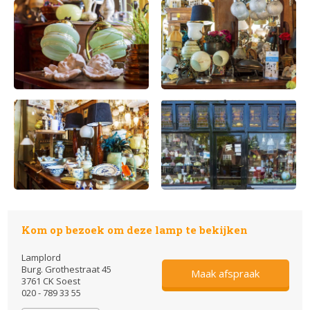
Kom op bezoek om deze lamp te bekijken
Lamplord
Burg. Grothestraat 45
Maak afspraak
3761 CK Soest
020 - 789 33 55