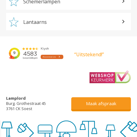
Schemerlampen
Lantaarns
“Uitstekend!”
Lamplord
Maak afspraak
Burg. Grothestraat 45
3761 CK Soest