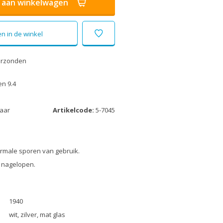
aan winkelwagen
n in de winkel
erzonden
n 9.4
laar
Artikelcode:
5-7045
ormale sporen van gebruik.
 nagelopen.
1940
wit, zilver, mat glas