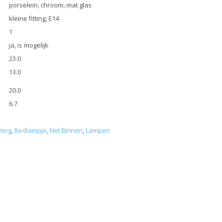
porselein, chroom, mat glas
kleine fitting, E14
1
ja, is mogelijk
23.0
13.0
20.0
6.7
ting
,
Bedlampje
,
Net Binnen
,
Lampen