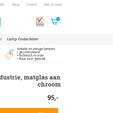
EN
Blog
Contact
Mijn account
0
n
Lamp Onderdelen
Antieke en vintage lampen:
• gecontroleerd
• technisch in orde
• klaar voor gebruik
ustrie, matglas aan
chroom
95,-