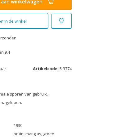
aan winkelwagen
n in de winkel
erzonden
n 9.4
laar
Artikelcode:
5-3774
male sporen van gebruik.
 nagelopen.
1930
bruin, mat glas, groen