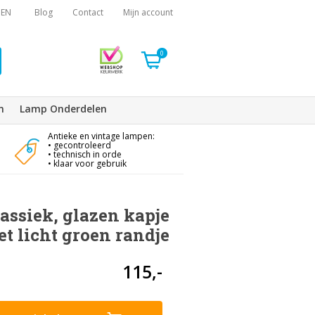
EN
Blog
Contact
Mijn account
0
n
Lamp Onderdelen
Antieke en vintage lampen:
• gecontroleerd
• technisch in orde
• klaar voor gebruik
ssiek, glazen kapje
t licht groen randje
115,-