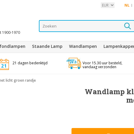
NL
it 1900-1970
afondlampen
Staande Lamp
Wandlampen
Lampenkappe
21 dagen bedenktijd
Voor 15.30 uur besteld,
vandaag verzonden
et licht groen randje
Wandlamp kla
me