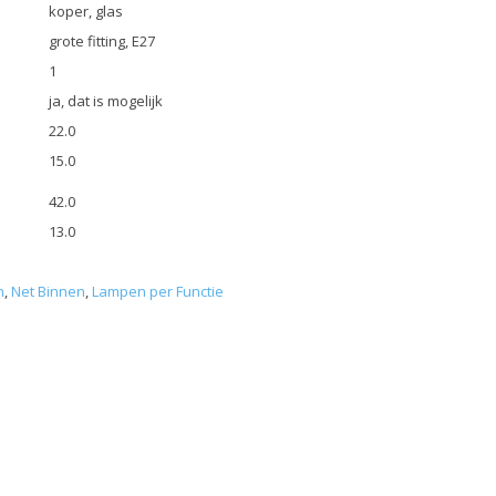
koper, glas
grote fitting, E27
1
ja, dat is mogelijk
22.0
15.0
42.0
13.0
n
,
Net Binnen
,
Lampen per Functie