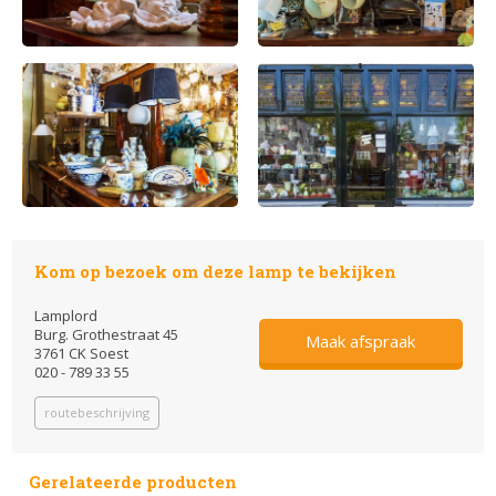
Kom op bezoek om deze lamp te bekijken
Lamplord
Burg. Grothestraat 45
Maak afspraak
3761 CK Soest
020 - 789 33 55
routebeschrijving
Gerelateerde producten