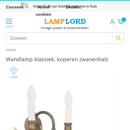
Voor 15.30 uur besteld, morgen in huis
Consent
About
Details
cookies
0
MENU
Vintage Lampen & Lamponderdelen
Home
Wandlamp klassiek, koperen zwanenhals