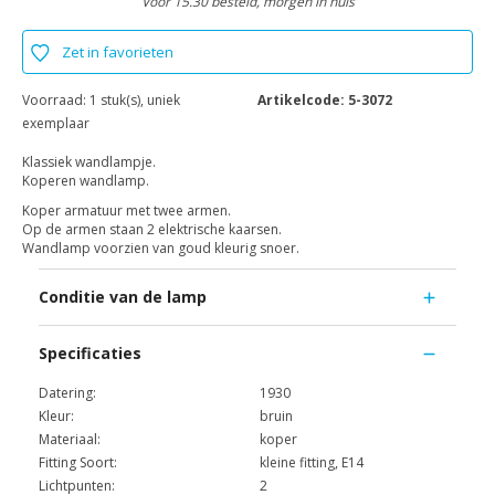
Voor 15.30 besteld, morgen in huis
Zet in favorieten
Voorraad:
1 stuk(s), uniek
Artikelcode:
5-3072
exemplaar
Klassiek wandlampje.
Koperen wandlamp.
Koper armatuur met twee armen.
Op de armen staan 2 elektrische kaarsen.
Wandlamp voorzien van goud kleurig snoer.
Conditie van de lamp
Specificaties
Datering:
1930
Kleur:
bruin
Materiaal:
koper
Fitting Soort:
kleine fitting, E14
Lichtpunten:
2