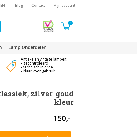
EN
Blog
Contact
Mijn account
0
n
Lamp Onderdelen
Antieke en vintage lampen:
• gecontroleerd
• technisch in orde
• klaar voor gebruik
assiek, zilver-goud
kleur
150,-