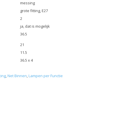
messing
grote fitting, E27
2
ja, dat is mogelijk
36.5
21
11.5
36.5 x 4
ting
,
Net Binnen
,
Lampen per Functie