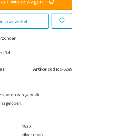
aan winkelwagen
n in de winkel
erzonden
n 9.4
laar
Artikelcode:
5-6289
 sporen van gebruik.
 nagelopen.
1930
zilver (mat)